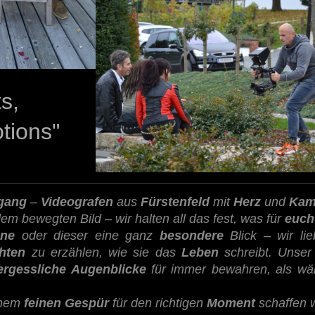
ents,
ons"
gang
–
Videografen
aus
Fürstenfeld
mit
Herz
und
Kam
dem bewegten Bild – wir halten all das fest, was für
euch
äne
oder dieser eine ganz
besondere
Blick – wir li
hten
zu erzählen, wie sie das
Leben
schreibt. Unser
ergessliche Augenblicke
für immer bewahren, als wären
inem
feinen Gespür
für den richtigen
Moment
schaffen w