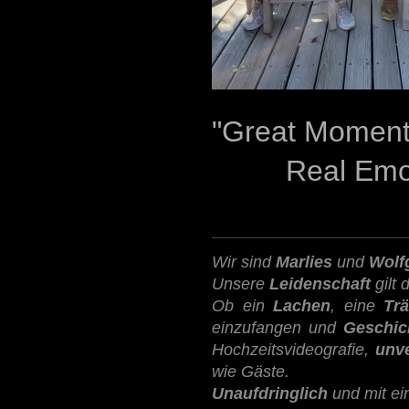
"Great Mom
Real Emoti
Wir sind
Marlies
und
Wolf
Unsere
Leidenschaft
gilt 
Ob ein
Lachen
, eine
Tr
einzufangen und
Geschic
Hochzeitsvideografie,
unv
wie Gäste.
Unaufdringlich
und mit e